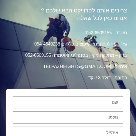
צריכים אותנו לפרוייקט הבא שלכם ?
אנחנו כאן לכל שאלה
משרד - 052-6509155
גיל – מחלקת בינוי ושיפוצים כלליים 054-4540238
ברק – מחלקת ניקיון בסנפלינג ואוסמוזה 052-6509155
אימייל - TELPAZHEIGHTS@GMAIL.COM
כתובת - דולב 3 שקד