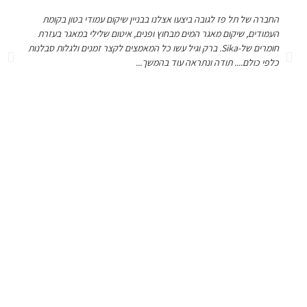
החברה של תל פז לגובה ביצעו אצלנו בבניין שיקום עמודי בטון בקומת
העמודים, שיקום מאגר המים מבחוץ ופנים, איטום שלילי במאגר בעזרת
חומרים של-Sika. ברק וגיל עשו כל המאמצים לקצר זמנים ולגלות סבלנות
כלפי כולם.... ​תודה ונתראה עוד בהמשך...
יורי, ועד הבית
מקצוענים בקו האופק
צריכים אותנו לפרוייקט הבא שלכם ?
אנחנו כאן לכל שאלה