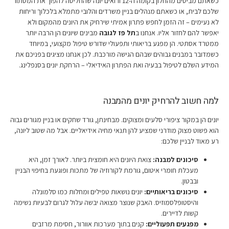
כשאתם מביטים מהחלון בקומה ה-12 ורואים יונה שהחליטה להפוך את המסתור
שלכם לבית, או כשאתם מנהלים בניין משרדים והלובי מתמלא בלכלוך וריחות
לא נעימים – זה הזמן לחפש פתרון אמיתי שירחיק את היונים מהמקום ולא
יאפשר להם לחזור אליו. אנחנו ב
תל פז לגובה
מבינים שיונים הן הרבה יותר
ממטרד אסתטי. הן מפגע בריאותי ותפעולי שדורש טיפול מקצועי, במיוחד
כשמדובר במבנים גבוהים שבהם הגישה מורכבת. לכן אנחנו מציגים בפניכם את
המידע השלם לטיפול בבעיה ואת הפתרון האידיאלי – הרחקת יונים בסנפלינג.
למה חשוב להרחיק יונים מהמבנה
יונים הן במקור ציפורי סלעים ומצוקים. מבחינתן, גורד שחקים או בניין מגורים גבוה
הוא פשוט מצוק מודרני שמציע להן תנאי מחיה אידיאליים. אבל מה שטוב ליונה,
רע מאוד לבניין שלכם:
סיכונים למבנה:
צואת היונים היא חומצית ביותר. לאורך זמן, היא
מעכלת חומרי איטום, גורמת לקורוזיה של מתכות ופוגעת בחיפוי הבניין
ובבטון.
סיכונים בריאותיים:
יונים נושאות טפילים ומחלות כמו סלמונלה
והיסטופלסמוזיס. האבק שנוצר מצואה יבשה עלול לגרום לבעיות נשימה
קשות לדיירים.
מפגעים תפעוליים:
קנים בתוך מערכות אוורור, חסימת מרזבים