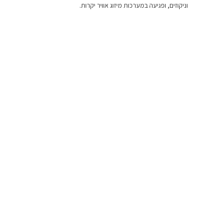
וניקוזים, ופגיעה במערכות מיזוג אוויר יקרות.
הסכנות שבהזנחה
כאשר מתעלמים מנוכחות של יונים במבנה גבוה, הבעיה אינה נשארת סטטית –
היא מחמירה במהירות והנזק למבנה יהיה משמעותי לאורך זמן. זה בא לידי ביטוי